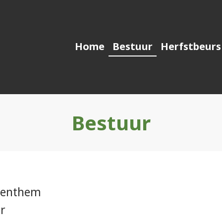
Home
Bestuur
Herfstbeurs
 groen
Bestuur
Benthem
er