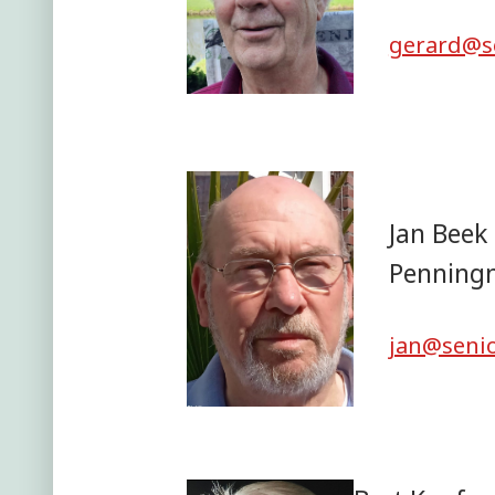
gerard@s
Jan Beek
Penning
jan@senio