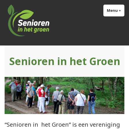
Naar
Senioren in het groen
Info voor Senioren
de
Menu
+
uit
ing
inhoud
springen
Senioren in het Groen
“Senioren in het Groen” is een vereniging